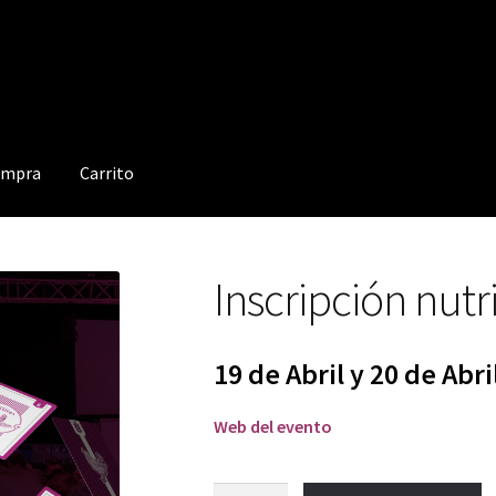
compra
Carrito
RIO WEB REGISTRO DE ASISTENTES
Inscripción nut
lizar compra
FORMULARIO DE DESISTIMIENTO
Login Customizer
Perstorp Quimica do Brasil Ltda
Política de cookies
19 de Abril y 20 de
Abri
Web del evento
Inscripción