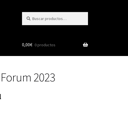
Buscar
Buscar
por:
0,00
€
0 productos
riForum 2023
l