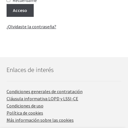
Recuérdame
Acceso
Finalizar compra
¿Olvidaste la contraseña?
Finalizar compra
Más información sobre las cookies
Mi cuenta
Enlaces de interés
Mi cuenta
Perstorp Quimica do Brasil Ltda
Condiciones generales de contratación
Cláusula informativa LOPD y LSSI-CE
Política de cookies
Condiciones de uso
Política de cookies
Política de devoluciones y reembolsos
Más información sobre las cookies