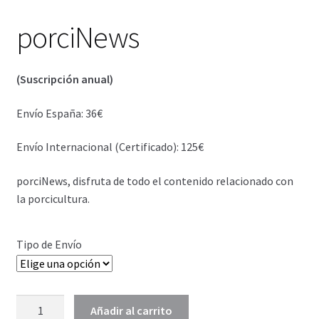
Login Customizer
porciNews
Más información sobre las cookies
(Suscripción anual)
Mi cuenta
Envío España: 36€
Perstorp Quimica do Brasil Ltda
Envío Internacional (Certificado): 125€
Política de cookies
porciNews, disfruta de todo el contenido relacionado con
la porcicultura.
Política de Privacidad
test
Tipo de Envío
porciNews
Añadir al carrito