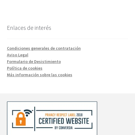
múltiples
variantes.
Las
opciones
Enlaces de interés
se
pueden
elegir
Condiciones generales de contratación
en
Aviso Legal
la
Formulario de Desistimiento
Política de cookies
página
Más información sobre las cookies
de
producto