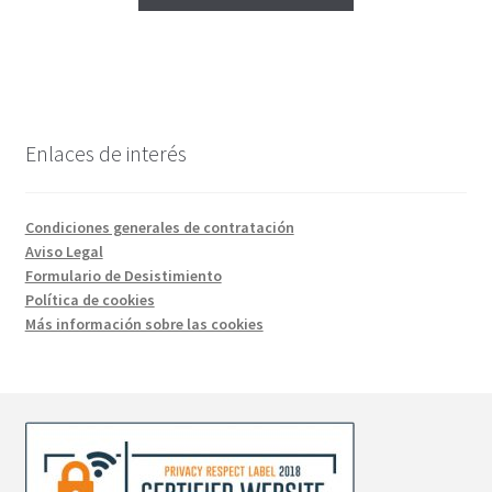
producto
tiene
múltiples
variantes.
Las
opciones
Enlaces de interés
se
pueden
elegir
Condiciones generales de contratación
en
Aviso Legal
la
Formulario de Desistimiento
Política de cookies
página
Más información sobre las cookies
de
producto