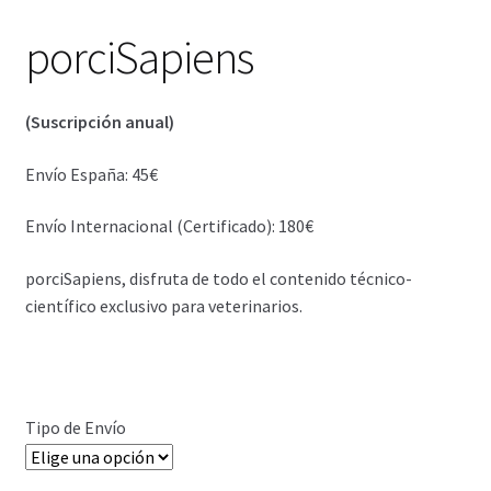
Login Customizer
porciSapiens
Más información sobre las cookies
(Suscripción anual)
Mi cuenta
Envío España: 45€
Perstorp Quimica do Brasil Ltda
Envío Internacional (Certificado): 180€
Política de cookies
porciSapiens, disfruta de todo el contenido técnico-
científico exclusivo para veterinarios.
Política de Privacidad
test
Tipo de Envío