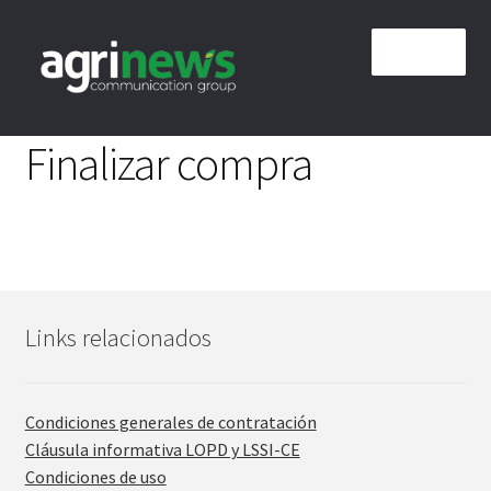
Pular
Pular
Menu
para
para
navegação
o
conteúdo
Início
Finalizar compra
Carrito
Condições gerais de contratação
Finalizar compra
Links relacionados
Mi cuenta
Condiciones generales de contratación
Cláusula informativa LOPD y LSSI-CE
Condiciones de uso