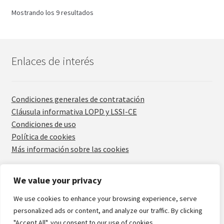
opciones
Mostrando los 9 resultados
se
pueden
elegir
en
Enlaces de interés
la
página
de
Condiciones generales de contratación
producto
Cláusula informativa LOPD y LSSI-CE
Condiciones de uso
Política de cookies
Más información sobre las cookies
We value your privacy
We use cookies to enhance your browsing experience, serve
personalized ads or content, and analyze our traffic. By clicking
© Grupo de comunicación agriNews 2020
"Accept All", you consent to our use of cookies.