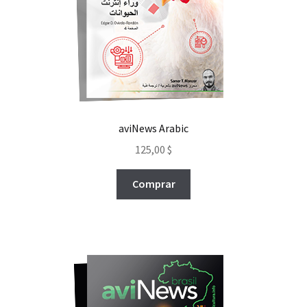
Finalizar compra
Finalizar compra
Más información sobre las cookies
aviNews Arabic
Mi cuenta
125,00
$
Mi cuenta
Comprar
Perstorp Quimica do Brasil Ltda
Política de cookies
Política de devoluciones y reembolsos